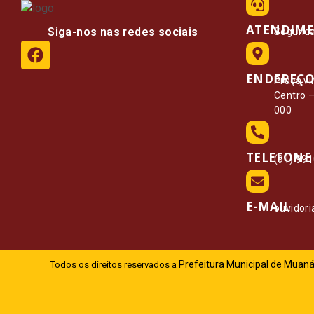
ATENDIM
Siga-nos nas redes sociais
Segunda 
ENDEREÇ
Praça vi
Centro 
000
TELEFONE
(91) 99
E-MAIL
ouvidor
Prefeitura Municipal de Muaná
Todos os direitos reservados a