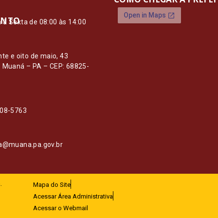
ENTO
à Sexta de 08:00 às 14:00
O
nte e oito de maio, 43
– Muaná – PA – CEP: 68825-
108-5763
ia@muana.pa.gov.br
.
Mapa do Site
Acessar Área Administrativa
Acessar o Webmail