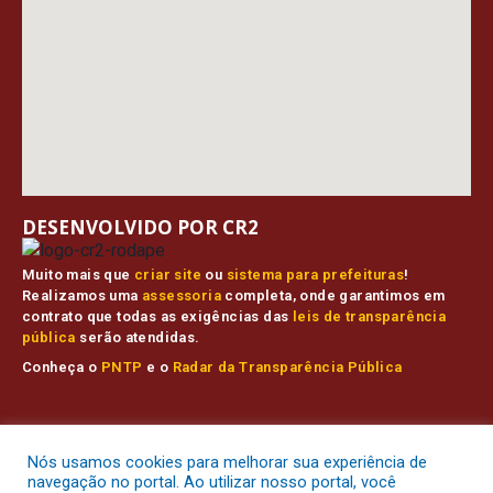
DESENVOLVIDO POR CR2
Muito mais que
criar site
ou
sistema para prefeituras
!
Realizamos uma
assessoria
completa, onde garantimos em
contrato que todas as exigências das
leis de transparência
pública
serão atendidas.
Conheça o
PNTP
e o
Radar da Transparência Pública
Prefeitura Municipal de Muaná.
Todos os direitos reservados a
Nós usamos cookies para melhorar sua experiência de
Mapa do Site
Acessar Área Administrativa
Acessar o Webmail
navegação no portal. Ao utilizar nosso portal, você