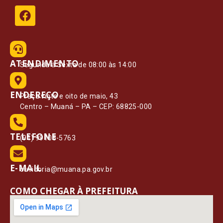
ATENDIMENTO
Segunda à Sexta de 08:00 às 14:00
ENDEREÇO
Praça vinte e oito de maio, 43
Centro – Muaná – PA – CEP: 68825-000
TELEFONE
(91) 99108-5763
E-MAIL
ouvidoria@muana.pa.gov.br
COMO CHEGAR À PREFEITURA