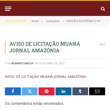
VOCÊ ESTÁ EM:
Inicio
Licitações
PREGÃO ELETRÔNICO Nº 014/2022-SRP (CONTRATAÇÃO DE EMPRESA ESPECIALIZADA EM MANUTENÇÃO PREVENTIVA E CORRETIVA, COM REPOSIÇÃO DE PEÇAS DE BOMBAS D’ÁGUA, MOTORES, BOMBEADORES, PAINÉIS, QUADROS DE COMANDO E LIMPEZA E HIGIENIZAÇÃO DE POÇOS)
»
»
AVISO DE LICITAÇÃO MUANÁ
0
JORNAL AMAZÔNIA
POR
ADMINISTRADOR
ON
10 DE MAIO DE 2022
AVISO DE LICITAÇÃO MUANÁ JORNAL AMAZÔNIA
Facebook
Twitter
Pinterest
LinkedIn
Tumblr
E-
mail
Os comentários estão encerrados.