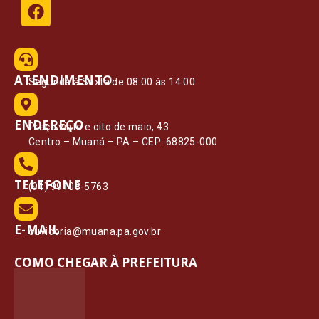
ATENDIMENTO
Segunda à Sexta de 08:00 às 14:00
ENDEREÇO
Praça vinte e oito de maio, 43
Centro – Muaná – PA – CEP: 68825-000
TELEFONE
(91) 99108-5763
E-MAIL
ouvidoria@muana.pa.gov.br
COMO CHEGAR À PREFEITURA