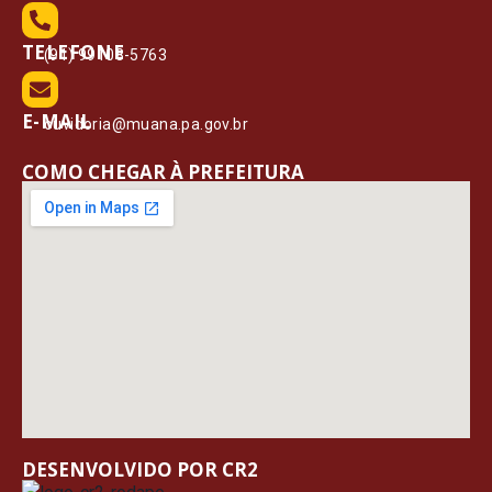
TELEFONE
(91) 99108-5763
E-MAIL
ouvidoria@muana.pa.gov.br
COMO CHEGAR À PREFEITURA
DESENVOLVIDO POR CR2