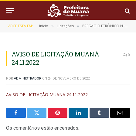
VOCÊ ESTÁ EM:
Inicio
Licitações
PREGÃO ELETRÔNICO Nº 025/2022 (REGISTRO DE PREÇO PARA EVENTUAL CONTRATAÇÃO DE EMPRESA DE SERVIÇOS FUNERÁRIOS COM FORNECIMENTO DE URNAS MORTUÁRIA (TAMANHOS VARIADOS) REMOÇÃO E TRANSLADO)
»
»
AVISO DE LICITAÇÃO MUANÁ
0
24.11.2022
POR
ADMINISTRADOR
ON
24 DE NOVEMBRO DE 2022
AVISO DE LICITAÇÃO MUANÁ 24.11.2022
Facebook
Twitter
Pinterest
LinkedIn
Tumblr
E-
mail
Os comentários estão encerrados.