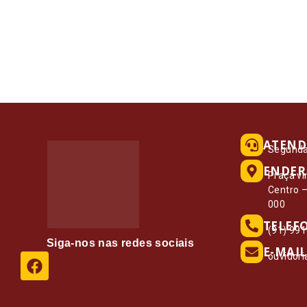
ATEND
Segunda 
ENDER
Praça vi
Centro 
000
TELEF
(91) 99
Siga-nos nas redes sociais
E-MAIL
ouvidor