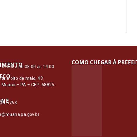
COMO CHEGAR À PREFE
IMENTO
à Sexta de 08:00 às 14:00
EÇO
nte e oito de maio, 43
– Muaná – PA – CEP: 68825-
ONE
108-5763
ia@muana.pa.gov.br