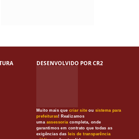
ITURA
DESENVOLVIDO POR CR2
Muito mais que
criar site
ou
sistema para
prefeituras
! Realizamos
uma
assessoria
completa, onde
garantimos em contrato que todas as
exigências das
leis de transparência