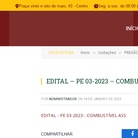
Praça vinte e oito de maio, 43 - Centro
Seg. a sex. de 08:00 
INÍC
VOCÊ ESTÁ EM:
Inicio
Licitações
PREGÃO
»
»
EDITAL – PE 03-2023 – COMB
POR
ADMINISTRADOR
ON
18 DE JANEIRO DE 2023
EDITAL - PE 03-2023 - COMBUSTÍVEL ASS
COMPARTILHAR.