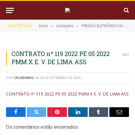
VOCÊ ESTÁ EM:
Inicio
Licitações
PREGÃO ELETRÔNICO Nº 05/2022 (REGISTRO DE PREÇO PARA EVENTUAL AQUISIÇÃO DE GÊNEROS ALIMENTÍCIOS PARA MERENDA ESCOLAR)
»
»
CONTRATO nº 119 2022 PE 05 2022
0
PMM X E. V. DE LIMA ASS
POR
CR2-ADMIN2
ON
20 DE SETEMBRO DE 2023
CONTRATO nº 119 2022 PE 05 2022 PMM X E. V. DE LIMA ASS
Facebook
Twitter
Pinterest
LinkedIn
Tumblr
E-
mail
Os comentários estão encerrados.