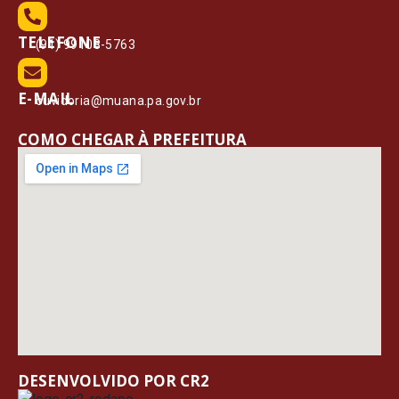
TELEFONE
(91) 99108-5763
E-MAIL
ouvidoria@muana.pa.gov.br
COMO CHEGAR À PREFEITURA
DESENVOLVIDO POR CR2