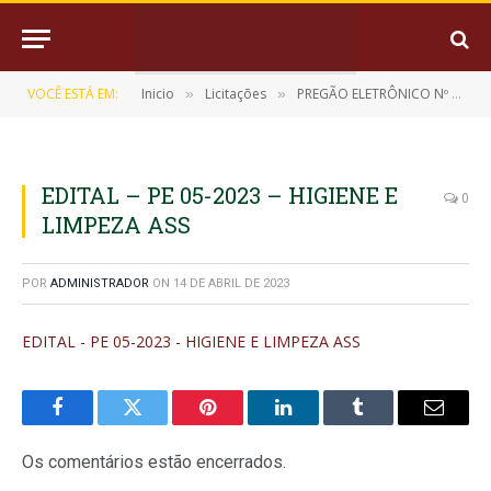
VOCÊ ESTÁ EM:
Inicio
Licitações
PREGÃO ELETRÔNICO Nº 05/2023 (REGISTRO DE PREÇO PARA EVENTUAL AQUISIÇÃO DE MATERIAL DESCARTÁVEL, HIGIENE E LIMPEZA)
»
»
EDITAL – PE 05-2023 – HIGIENE E
0
LIMPEZA ASS
POR
ADMINISTRADOR
ON
14 DE ABRIL DE 2023
EDITAL - PE 05-2023 - HIGIENE E LIMPEZA ASS
Facebook
Twitter
Pinterest
LinkedIn
Tumblr
E-
mail
Os comentários estão encerrados.