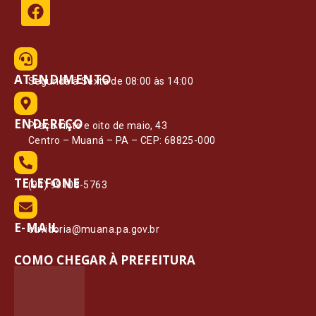
ATENDIMENTO
Segunda à Sexta de 08:00 às 14:00
ENDEREÇO
Praça vinte e oito de maio, 43
Centro – Muaná – PA – CEP: 68825-000
TELEFONE
(91) 99108-5763
E-MAIL
ouvidoria@muana.pa.gov.br
COMO CHEGAR À PREFEITURA