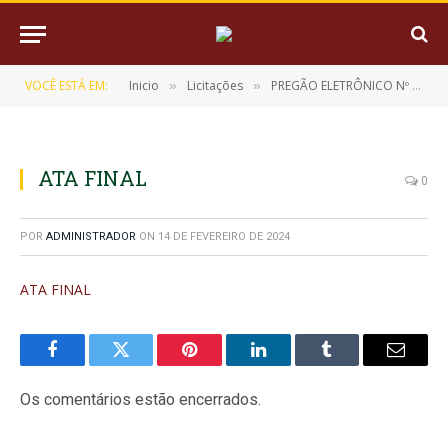
VOCÊ ESTÁ EM:
Inicio
Licitações
PREGÃO ELETRÔNICO Nº 07/2023 (AQUISIÇÃO DE EQUIPAMENTOS E MATERIAL PERMANENTE DE USO LABORATORIAL)
»
»
ATA FINAL
0
POR
ADMINISTRADOR
ON
14 DE FEVEREIRO DE 2024
ATA FINAL
Facebook
Twitter
Pinterest
LinkedIn
Tumblr
E-
mail
Os comentários estão encerrados.