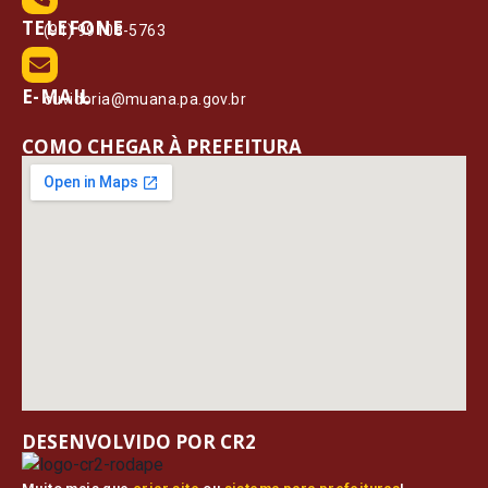
TELEFONE
(91) 99108-5763
E-MAIL
ouvidoria@muana.pa.gov.br
COMO CHEGAR À PREFEITURA
DESENVOLVIDO POR CR2