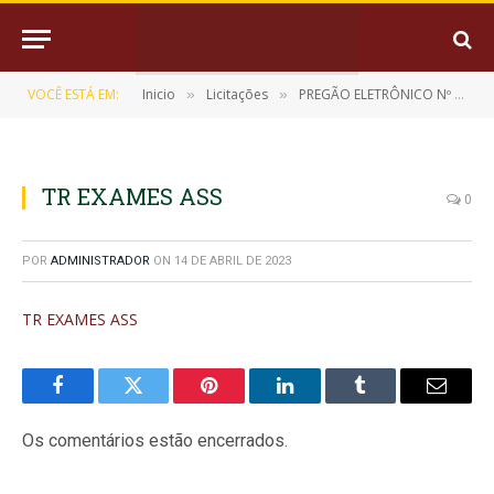
VOCÊ ESTÁ EM:
Inicio
Licitações
PREGÃO ELETRÔNICO Nº 08/2023 (CONTRATAÇÃO DE EMPRESA ESPECIALIZADA PARA PRESTAÇÃO DE SERVIÇOS EM GESTÃO LABORATORIAL COMPREENDIDA EM FORNECIMENTO DE REAGENTES E INSUMOS LABORATORIAIS)
»
»
TR EXAMES ASS
0
POR
ADMINISTRADOR
ON
14 DE ABRIL DE 2023
TR EXAMES ASS
Facebook
Twitter
Pinterest
LinkedIn
Tumblr
E-
mail
Os comentários estão encerrados.