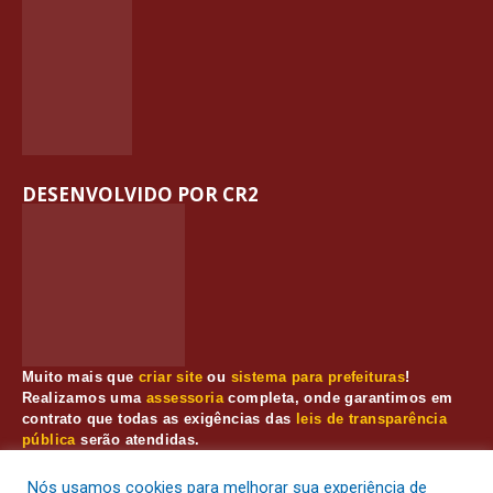
DESENVOLVIDO POR CR2
Muito mais que
criar site
ou
sistema para prefeituras
!
Realizamos uma
assessoria
completa, onde garantimos em
contrato que todas as exigências das
leis de transparência
pública
serão atendidas.
Conheça o
PNTP
e o
Radar da Transparência Pública
Nós usamos cookies para melhorar sua experiência de