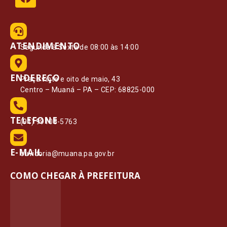
ATENDIMENTO
Segunda à Sexta de 08:00 às 14:00
ENDEREÇO
Praça vinte e oito de maio, 43
Centro – Muaná – PA – CEP: 68825-000
TELEFONE
(91) 99108-5763
E-MAIL
ouvidoria@muana.pa.gov.br
COMO CHEGAR À PREFEITURA