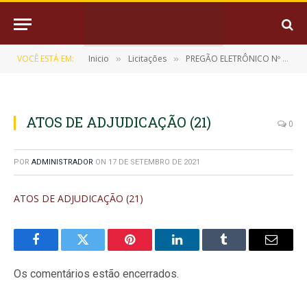
VOCÊ ESTÁ EM:
Inicio
Licitações
PREGÃO ELETRÔNICO Nº 13/2021-SRP (EVENTUAL AQUISIÇÃO DE EQUIPAMENTOS DE INFORMÁTICA)
»
»
ATOS DE ADJUDICAÇÃO (21)
0
POR
ADMINISTRADOR
ON
17 DE SETEMBRO DE 2021
ATOS DE ADJUDICAÇÃO (21)
Facebook
Twitter
Pinterest
LinkedIn
Tumblr
E-
mail
Os comentários estão encerrados.