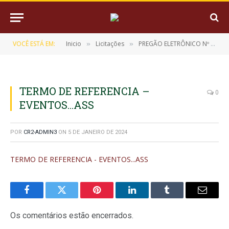
VOCÊ ESTÁ EM:
Inicio
Licitações
PREGÃO ELETRÔNICO Nº 22/2023 (REGISTRO DE PREÇO PARA EVENTUAL CONTRATAÇÃO DE EMPRESA ESPECIALIZADA EM LOCAÇÃO DE ESTRUTURA E SHOWS PARA EVENTOS CULTURAIS E ARTÍSTICO NO MUNICÍPIO DE MUANÁ/PA)
»
»
TERMO DE REFERENCIA –
0
EVENTOS…ASS
POR
CR2-ADMIN3
ON
5 DE JANEIRO DE 2024
TERMO DE REFERENCIA - EVENTOS...ASS
Facebook
Twitter
Pinterest
LinkedIn
Tumblr
E-
mail
Os comentários estão encerrados.