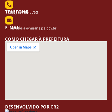
TELEFONE
(91) 99108-5763
E-MAIL
ouvidoria@muana.pa.gov.br
COMO CHEGAR À PREFEITURA
DESENVOLVIDO POR CR2