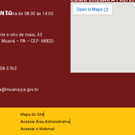
ENTO
à Sexta de 08:00 às 14:00
O
nte e oito de maio, 43
– Muaná – PA – CEP: 68825-
108-5763
ia@muana.pa.gov.br
.
Mapa do Site
Acessar Área Administrativa
Acessar o Webmail