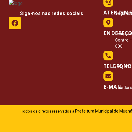
ATENDIM
Siga-nos nas redes sociais
Segunda 
ENDEREÇ
Praça vi
Centro 
000
TELEFONE
(91) 99
E-MAIL
ouvidor
Prefeitura Municipal de Muaná
Todos os direitos reservados a