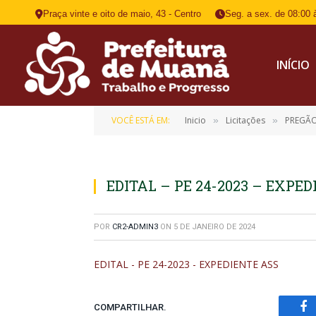
Praça vinte e oito de maio, 43 - Centro
Seg. a sex. de 08:00 
INÍCIO
VOCÊ ESTÁ EM:
Inicio
Licitações
PREGÃO
»
»
EDITAL – PE 24-2023 – EXPE
POR
CR2-ADMIN3
ON
5 DE JANEIRO DE 2024
EDITAL - PE 24-2023 - EXPEDIENTE ASS
COMPARTILHAR.