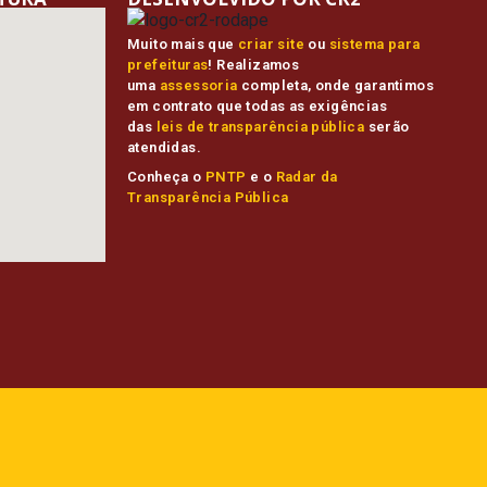
Muito mais que
criar site
ou
sistema para
prefeituras
! Realizamos
uma
assessoria
completa, onde garantimos
em contrato que todas as exigências
das
leis de transparência pública
serão
atendidas.
Conheça o
PNTP
e o
Radar da
Transparência Pública