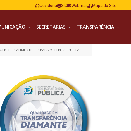
Ouvidoria
SIC
Webmail
Mapa do Site
MUNICAÇÃO
SECRETARIAS
TRANSPARÊNCIA
 GÊNEROS ALIMENTÍCIOS PARA MERENDA ESCOLAR)
CONTRATO nº 62 2024 P
»