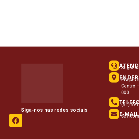
ATEND
Segunda 
ENDER
Praça vi
Centro 
000
TELEF
(91) 99
Siga-nos nas redes sociais
E-MAIL
ouvidor