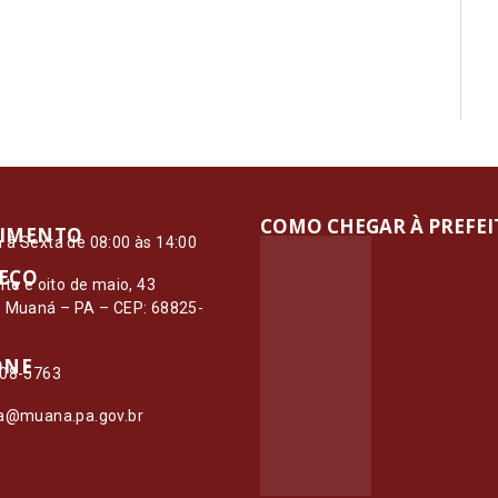
COMO CHEGAR À PREFE
IMENTO
à Sexta de 08:00 às 14:00
EÇO
nte e oito de maio, 43
– Muaná – PA – CEP: 68825-
ONE
108-5763
ia@muana.pa.gov.br