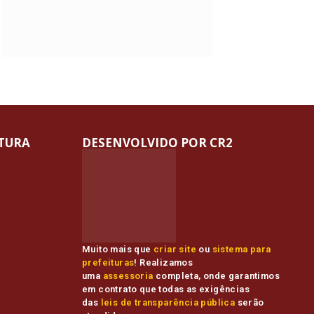
ITURA
DESENVOLVIDO POR CR2
Muito mais que
criar site
ou
sistema para
prefeituras
! Realizamos
uma
assessoria
completa, onde garantimos
em contrato que todas as exigências
das
leis de transparência pública
serão