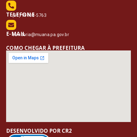
TELEFONE
(91) 99108-5763
E-MAIL
ouvidoria@muana.pa.gov.br
COMO CHEGAR À PREFEITURA
DESENVOLVIDO POR CR2