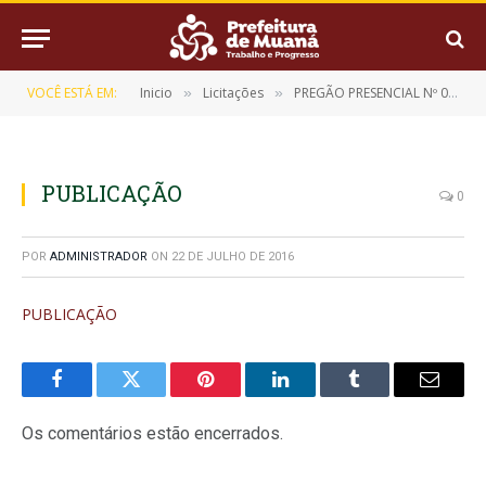
VOCÊ ESTÁ EM:
Inicio
Licitações
PREGÃO PRESENCIAL Nº 001/2015-CPL/PMM
»
»
PUBLICAÇÃO
0
POR
ADMINISTRADOR
ON
22 DE JULHO DE 2016
PUBLICAÇÃO
Facebook
Twitter
Pinterest
LinkedIn
Tumblr
E-
mail
Os comentários estão encerrados.