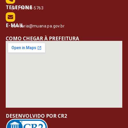
TELEFONE
(91) 99108-5763
E-MAIL
ouvidoria@muana.pa.gov.br
COMO CHEGAR À PREFEITURA
DESENVOLVIDO POR CR2