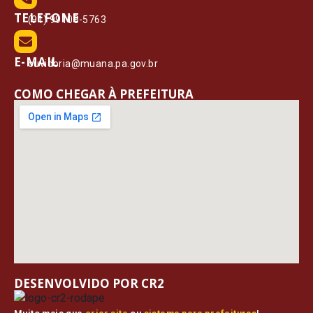
TELEFONE
(91) 99108-5763
E-MAIL
ouvidoria@muana.pa.gov.br
COMO CHEGAR À PREFEITURA
DESENVOLVIDO POR CR2