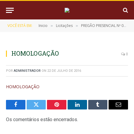
VOCÊ ESTÁ EM:
Inicio
Licitações
PREGÃO PRESENCIAL Nº 002/2015-CPL/PMM
»
»
HOMOLOGAÇÃO
0
POR
ADMINISTRADOR
ON
22 DE JULHO DE 2016
HOMOLOGAÇÃO
Facebook
Twitter
Pinterest
LinkedIn
Tumblr
E-
mail
Os comentários estão encerrados.