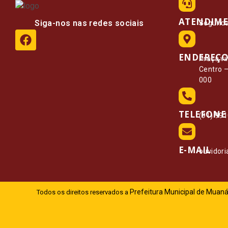
ATENDIM
Siga-nos nas redes sociais
Segunda 
ENDEREÇ
Praça vi
Centro 
000
TELEFONE
(91) 99
E-MAIL
ouvidor
Prefeitura Municipal de Muaná
Todos os direitos reservados a