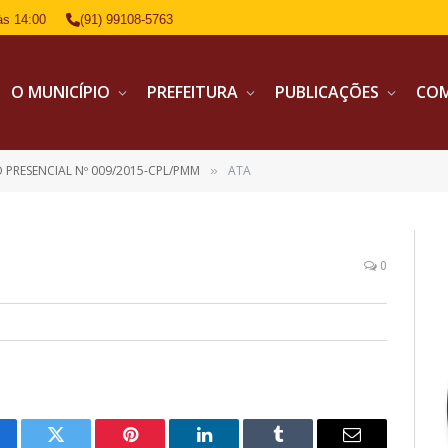
às 14:00
(91) 99108-5763
O MUNICÍPIO
PREFEITURA
PUBLICAÇÕES
CO
 PRESENCIAL Nº 009/2015-CPL/PMM
ATA
»
0