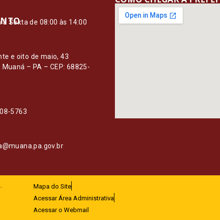
ENTO
à Sexta de 08:00 às 14:00
O
nte e oito de maio, 43
– Muaná – PA – CEP: 68825-
108-5763
ia@muana.pa.gov.br
.
Mapa do Site
Acessar Área Administrativa
Acessar o Webmail