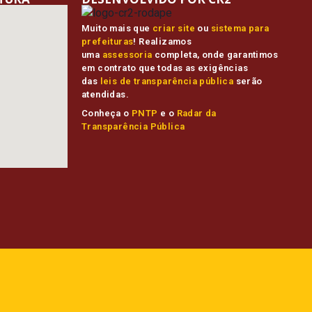
Muito mais que
criar site
ou
sistema para
prefeituras
! Realizamos
uma
assessoria
completa, onde garantimos
em contrato que todas as exigências
das
leis de transparência pública
serão
atendidas.
Conheça o
PNTP
e o
Radar da
Transparência Pública