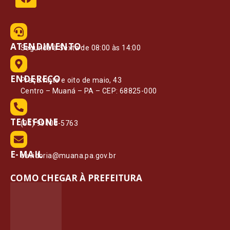
ATENDIMENTO
Segunda à Sexta de 08:00 às 14:00
ENDEREÇO
Praça vinte e oito de maio, 43
Centro – Muaná – PA – CEP: 68825-000
TELEFONE
(91) 99108-5763
E-MAIL
ouvidoria@muana.pa.gov.br
COMO CHEGAR À PREFEITURA