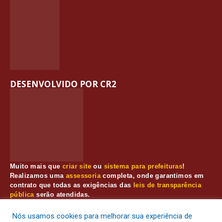
DESENVOLVIDO POR CR2
Muito mais que
criar site
ou
sistema para prefeituras
!
Realizamos uma
assessoria
completa, onde garantimos em
contrato que todas as exigências das
leis de transparência
pública
serão atendidas.
Conheça o
PNTP
e o
Radar da Transparência Pública
Nós usamos cookies para melhorar sua experiência de