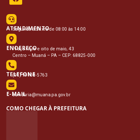
ATENDIMENTO
Segunda à Sexta de 08:00 às 14:00
ENDEREÇO
Praça vinte e oito de maio, 43
Centro – Muaná – PA – CEP: 68825-000
TELEFONE
(91) 99108-5763
E-MAIL
ouvidoria@muana.pa.gov.br
COMO CHEGAR À PREFEITURA