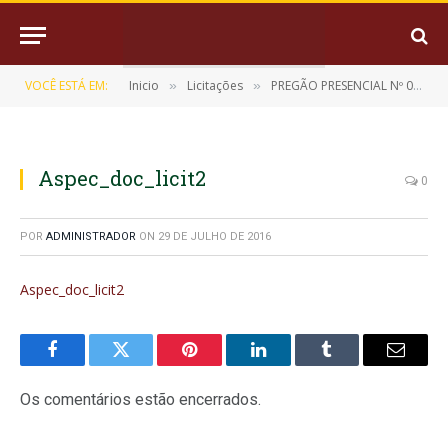
VOCÊ ESTÁ EM:
Inicio
Licitações
PREGÃO PRESENCIAL Nº 032/2015-CPL/PMM
»
»
Aspec_doc_licit2
0
POR
ADMINISTRADOR
ON
29 DE JULHO DE 2016
Aspec_doc_licit2
Facebook
Twitter
Pinterest
LinkedIn
Tumblr
E-
mail
Os comentários estão encerrados.