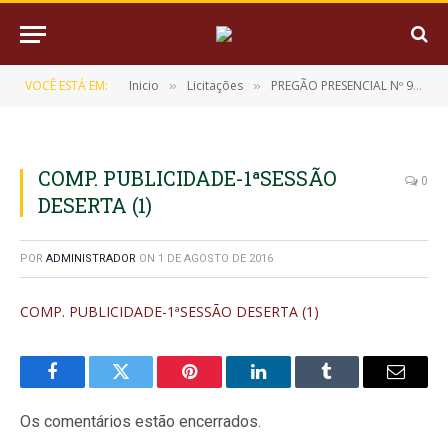
VOCÊ ESTÁ EM:
Inicio
Licitações
PREGÃO PRESENCIAL Nº 9/2016-060901 (Deserta)
»
»
COMP. PUBLICIDADE-1ªSESSÃO
0
DESERTA (1)
POR
ADMINISTRADOR
ON
1 DE AGOSTO DE 2016
COMP. PUBLICIDADE-1ªSESSÃO DESERTA (1)
Facebook
Twitter
Pinterest
LinkedIn
Tumblr
E-
mail
Os comentários estão encerrados.