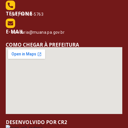
TELEFONE
(91) 99108-5763
E-MAIL
ouvidoria@muana.pa.gov.br
COMO CHEGAR À PREFEITURA
DESENVOLVIDO POR CR2