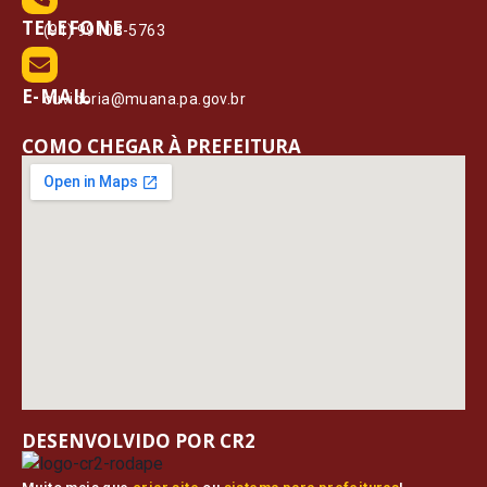
TELEFONE
(91) 99108-5763
E-MAIL
ouvidoria@muana.pa.gov.br
COMO CHEGAR À PREFEITURA
DESENVOLVIDO POR CR2