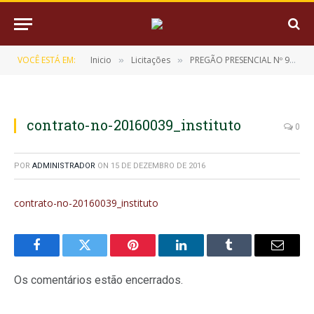
VOCÊ ESTÁ EM:
Inicio
Licitações
PREGÃO PRESENCIAL Nº 9/2016-072501
»
»
contrato-no-20160039_instituto
0
POR
ADMINISTRADOR
ON
15 DE DEZEMBRO DE 2016
contrato-no-20160039_instituto
Facebook
Twitter
Pinterest
LinkedIn
Tumblr
E-
mail
Os comentários estão encerrados.