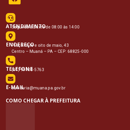
ATENDIMENTO
Segunda à Sexta de 08:00 às 14:00
ENDEREÇO
Praça vinte e oito de maio, 43
Centro – Muaná – PA – CEP: 68825-000
TELEFONE
(91) 99108-5763
E-MAIL
ouvidoria@muana.pa.gov.br
COMO CHEGAR À PREFEITURA