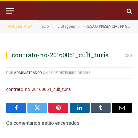
VOCÊ ESTÁ EM:
Inicio
Licitações
PREGÃO PRESENCIAL Nº 9/2016-072501
»
»
contrato-no-20160051_cult_turis
0
POR
ADMINISTRADOR
ON
15 DE DEZEMBRO DE 2016
contrato-no-20160051_cult_turis
Facebook
Twitter
Pinterest
LinkedIn
Tumblr
E-
mail
Os comentários estão encerrados.