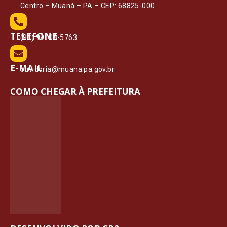
Centro – Muaná – PA – CEP: 68825-000
TELEFONE
(91) 99108-5763
E-MAIL
ouvidoria@muana.pa.gov.br
COMO CHEGAR À PREFEITURA