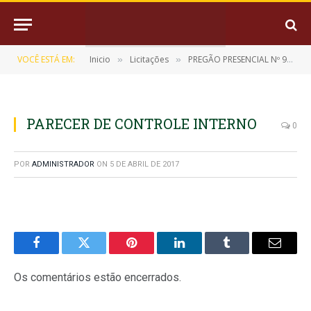
VOCÊ ESTÁ EM:
Inicio
Licitações
PREGÃO PRESENCIAL Nº 9/2017-005
»
»
PARECER DE CONTROLE INTERNO
0
POR
ADMINISTRADOR
ON
5 DE ABRIL DE 2017
Facebook
Twitter
Pinterest
LinkedIn
Tumblr
E-
mail
Os comentários estão encerrados.