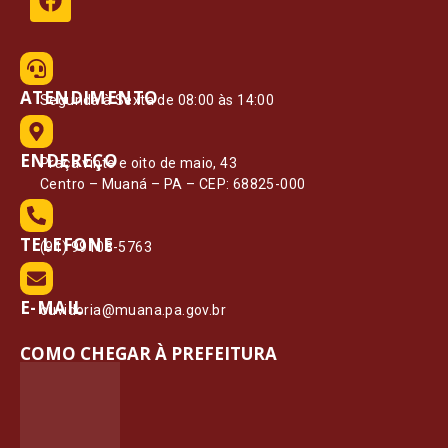
ATENDIMENTO
Segunda à Sexta de 08:00 às 14:00
ENDEREÇO
Praça vinte e oito de maio, 43
Centro – Muaná – PA – CEP: 68825-000
TELEFONE
(91) 99108-5763
E-MAIL
ouvidoria@muana.pa.gov.br
COMO CHEGAR À PREFEITURA