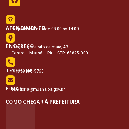
ATENDIMENTO
Segunda à Sexta de 08:00 às 14:00
ENDEREÇO
Praça vinte e oito de maio, 43
Centro – Muaná – PA – CEP: 68825-000
TELEFONE
(91) 99108-5763
E-MAIL
ouvidoria@muana.pa.gov.br
COMO CHEGAR À PREFEITURA