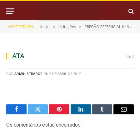
VOCÊ ESTÁ EM:
Inicio
Licitações
PREGÃO PRESENCIAL Nº 9/2017-006
»
»
ATA
0
POR
ADMINISTRADOR
ON
5 DE ABRIL DE 2017
Facebook
Twitter
Pinterest
LinkedIn
Tumblr
E-
mail
Os comentários estão encerrados.