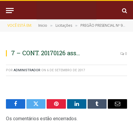
VOCÊ ESTÁ EM:
Inicio
Licitações
PREGÃO PRESENCIAL Nº 9/2017-017-SRP
»
»
7 – CONT. 20170126 ass…
0
POR
ADMINISTRADOR
ON
6 DE SETEMBRO DE 2017
Facebook
Twitter
Pinterest
LinkedIn
Tumblr
E-
mail
Os comentários estão encerrados.