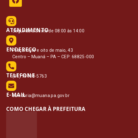
ATENDIMENTO
Segunda à Sexta de 08:00 às 14:00
ENDEREÇO
Praça vinte e oito de maio, 43
Centro – Muaná – PA – CEP: 68825-000
TELEFONE
(91) 99108-5763
E-MAIL
ouvidoria@muana.pa.gov.br
COMO CHEGAR À PREFEITURA