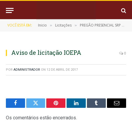
VOCÊ ESTÁ EM:
Inicio
Licitações
PREGÃO PRESENCIAL SRP Nº 9/2017-008
»
»
Aviso de licitação IOEPA
0
POR
ADMINISTRADOR
ON
12 DE ABRIL DE 2017
Facebook
Twitter
Pinterest
LinkedIn
Tumblr
E-
mail
Os comentários estão encerrados.