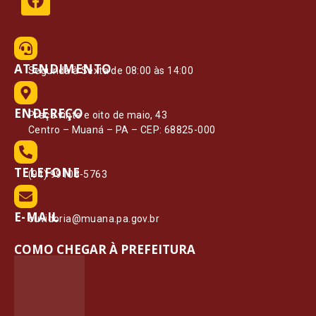
ATENDIMENTO
Segunda à Sexta de 08:00 às 14:00
ENDEREÇO
Praça vinte e oito de maio, 43
Centro – Muaná – PA – CEP: 68825-000
TELEFONE
(91) 99108-5763
E-MAIL
ouvidoria@muana.pa.gov.br
COMO CHEGAR À PREFEITURA