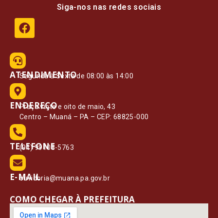
Siga-nos nas redes sociais
ATENDIMENTO
Segunda à Sexta de 08:00 às 14:00
ENDEREÇO
Praça vinte e oito de maio, 43
Centro – Muaná – PA – CEP: 68825-000
TELEFONE
(91) 99108-5763
E-MAIL
ouvidoria@muana.pa.gov.br
COMO CHEGAR À PREFEITURA