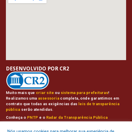
DESENVOLVIDO POR CR2
Muito mais que
criar site
ou
sistema para prefeituras
!
Realizamos uma
assessoria
completa, onde garantimos em
contrato que todas as exigências das
leis de transparência
pública
serão atendidas.
Conheça o
PNTP
e o
Radar da Transparência Pública
Nós usamos cookies para melhorar sua experiência de