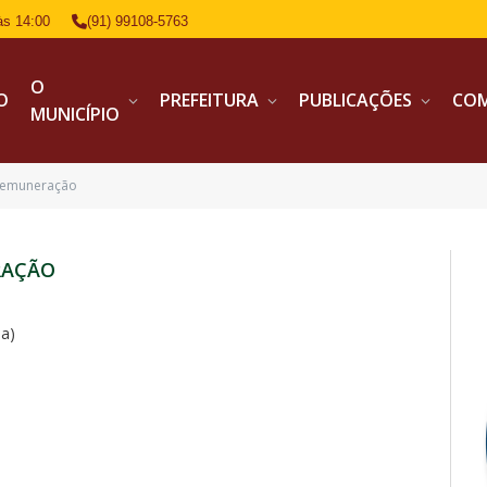
às 14:00
(91) 99108-5763
O
IO
PREFEITURA
PUBLICAÇÕES
CO
MUNICÍPIO
 Remuneração
RAÇÃO
a)