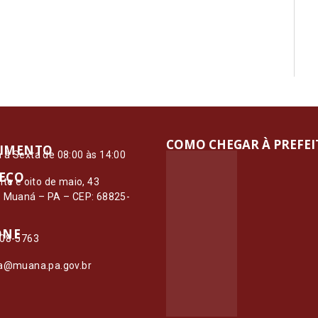
COMO CHEGAR À PREFE
IMENTO
à Sexta de 08:00 às 14:00
EÇO
nte e oito de maio, 43
– Muaná – PA – CEP: 68825-
ONE
108-5763
ia@muana.pa.gov.br