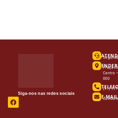
ATEND
Segunda 
ENDER
Praça vi
Centro 
000
TELEF
(91) 99
Siga-nos nas redes sociais
E-MAIL
ouvidor