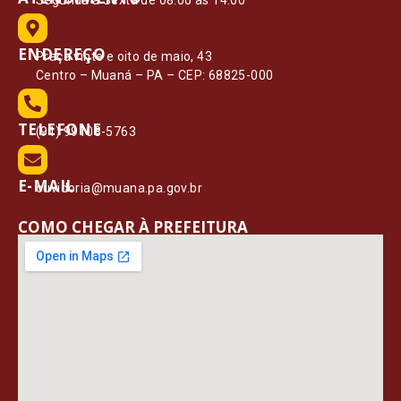
ENDEREÇO
Praça vinte e oito de maio, 43
Centro – Muaná – PA – CEP: 68825-000
TELEFONE
(91) 99108-5763
E-MAIL
ouvidoria@muana.pa.gov.br
COMO CHEGAR À PREFEITURA