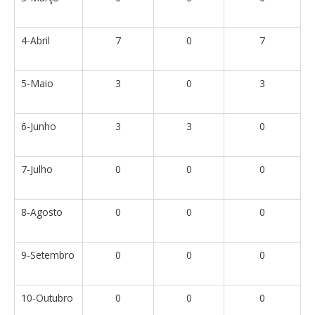
4-Abril
7
0
7
5-Maio
3
0
3
6-Junho
3
3
0
7-Julho
0
0
0
8-Agosto
0
0
0
9-Setembro
0
0
0
10-Outubro
0
0
0