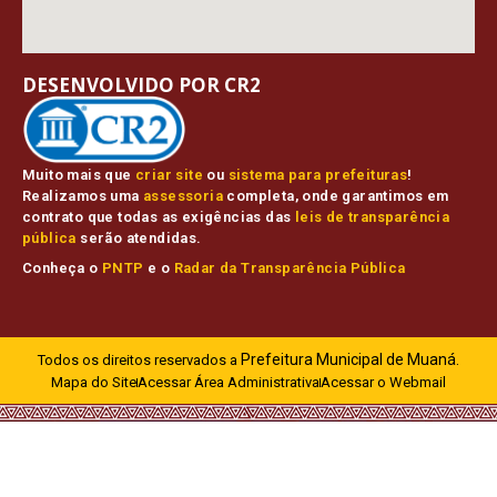
DESENVOLVIDO POR CR2
Muito mais que
criar site
ou
sistema para prefeituras
!
Realizamos uma
assessoria
completa, onde garantimos em
contrato que todas as exigências das
leis de transparência
pública
serão atendidas.
Conheça o
PNTP
e o
Radar da Transparência Pública
Prefeitura Municipal de Muaná.
Todos os direitos reservados a
Mapa do Site
Acessar Área Administrativa
Acessar o Webmail