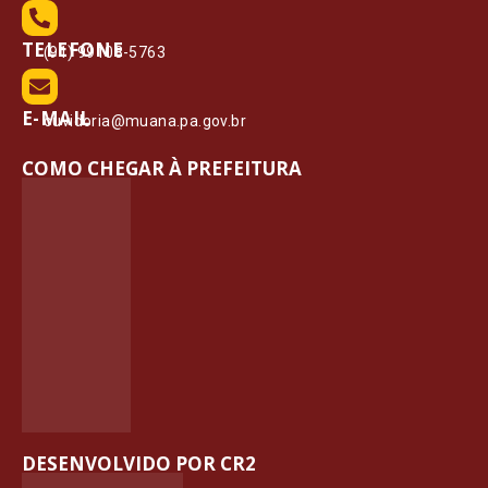
TELEFONE
(91) 99108-5763
E-MAIL
ouvidoria@muana.pa.gov.br
COMO CHEGAR À PREFEITURA
DESENVOLVIDO POR CR2