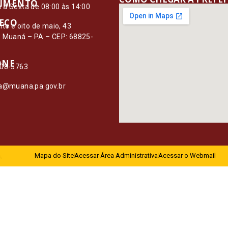
IMENTO
à Sexta de 08:00 às 14:00
EÇO
nte e oito de maio, 43
– Muaná – PA – CEP: 68825-
ONE
108-5763
ia@muana.pa.gov.br
.
Mapa do Site
Acessar Área Administrativa
Acessar o Webmail