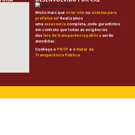
Muito mais que
criar site
ou
sistema para
prefeituras
! Realizamos
uma
assessoria
completa, onde garantimos
em contrato que todas as exigências
das
leis de transparência pública
serão
atendidas.
Conheça o
PNTP
e o
Radar da
Transparência Pública