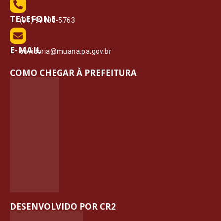
TELEFONE
(91) 99108-5763
E-MAIL
ouvidoria@muana.pa.gov.br
COMO CHEGAR À PREFEITURA
DESENVOLVIDO POR CR2