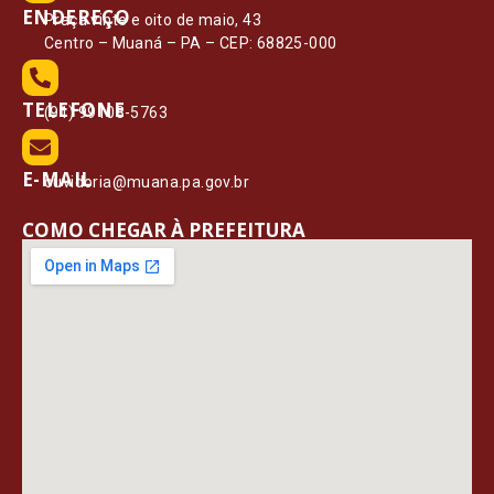
ENDEREÇO
Praça vinte e oito de maio, 43
Centro – Muaná – PA – CEP: 68825-000
TELEFONE
(91) 99108-5763
E-MAIL
ouvidoria@muana.pa.gov.br
COMO CHEGAR À PREFEITURA