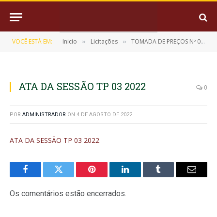
VOCÊ ESTÁ EM:
Inicio
Licitações
TOMADA DE PREÇOS Nº 03/2022 (CONTRATAÇÃO DE EMPRESA ESPECIALIZADA PARA A EXECUÇÃO DO SERVIÇO DE RECUPERAÇÃO DE 47,831 KM DE ESTRADAS VICINAIS NAS LOCALIDADES PAE ILHA ATATAZINHO, ILHA MARITUBINHA E ILHA BOM SUCESSO)
»
»
ATA DA SESSÃO TP 03 2022
0
POR
ADMINISTRADOR
ON
4 DE AGOSTO DE 2022
ATA DA SESSÃO TP 03 2022
Facebook
Twitter
Pinterest
LinkedIn
Tumblr
E-
mail
Os comentários estão encerrados.