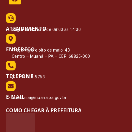
ATENDIMENTO
Segunda à Sexta de 08:00 às 14:00
ENDEREÇO
Praça vinte e oito de maio, 43
Centro – Muaná – PA – CEP: 68825-000
TELEFONE
(91) 99108-5763
E-MAIL
ouvidoria@muana.pa.gov.br
COMO CHEGAR À PREFEITURA