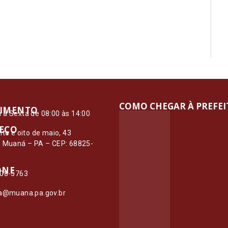
COMO CHEGAR À PREFE
IMENTO
à Sexta de 08:00 às 14:00
EÇO
nte e oito de maio, 43
– Muaná – PA – CEP: 68825-
ONE
108-5763
ia@muana.pa.gov.br