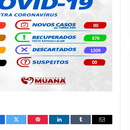
cebook
Twitter
Pinterest
LinkedIn
Tumblr
E-