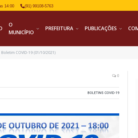
às 14:00
(91) 99108-5763
O
IO
PREFEITURA
PUBLICAÇÕES
CO
MUNICÍPIO
Boletim COVID-19 (01/10/2021)
0
BOLETINS COVID-19