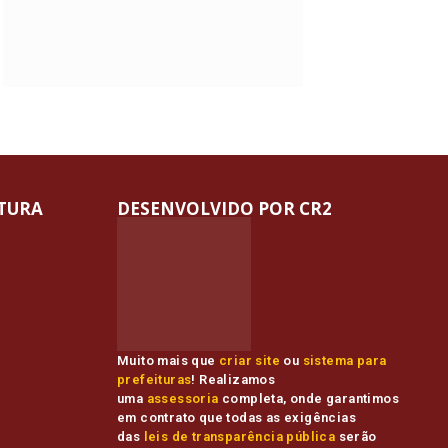
ITURA
DESENVOLVIDO POR CR2
Muito mais que
criar site
ou
sistema para
prefeituras
! Realizamos
uma
assessoria
completa, onde garantimos
em contrato que todas as exigências
das
leis de transparência pública
serão