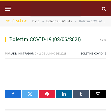
VOCÊ ESTÁ EM:
Inicio
Boletins COVID-19
Boletim COVID-19 (02/06/2021)
»
»
Boletim COVID-19 (02/06/2021)
0
POR
ADMINISTRADOR
ON
2 DE JUNHO DE 2021
BOLETINS COVID-19
Facebook
Twitter
Pinterest
LinkedIn
Tumblr
E-
mail