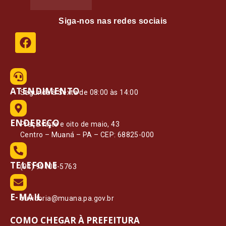
Siga-nos nas redes sociais
ATENDIMENTO
Segunda à Sexta de 08:00 às 14:00
ENDEREÇO
Praça vinte e oito de maio, 43
Centro – Muaná – PA – CEP: 68825-000
TELEFONE
(91) 99108-5763
E-MAIL
ouvidoria@muana.pa.gov.br
COMO CHEGAR À PREFEITURA