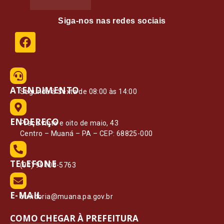
Siga-nos nas redes sociais
ATENDIMENTO
Segunda à Sexta de 08:00 às 14:00
ENDEREÇO
Praça vinte e oito de maio, 43
Centro – Muaná – PA – CEP: 68825-000
TELEFONE
(91) 99108-5763
E-MAIL
ouvidoria@muana.pa.gov.br
COMO CHEGAR À PREFEITURA