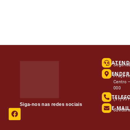
ATEND
Segunda 
ENDER
Praça vi
Centro 
000
TELEF
(91) 99
Siga-nos nas redes sociais
E-MAIL
ouvidor