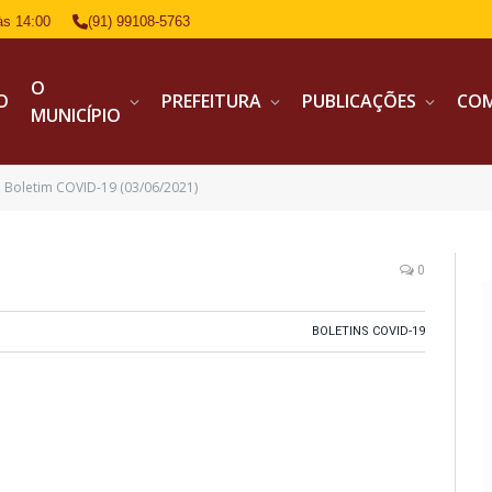
às 14:00
(91) 99108-5763
O
IO
PREFEITURA
PUBLICAÇÕES
CO
MUNICÍPIO
Boletim COVID-19 (03/06/2021)
0
BOLETINS COVID-19