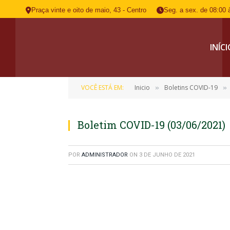
Praça vinte e oito de maio, 43 - Centro
Seg. a sex. de 08:00 
INÍC
VOCÊ ESTÁ EM:
Inicio
Boletins COVID-19
»
»
Boletim COVID-19 (03/06/2021)
POR
ADMINISTRADOR
ON
3 DE JUNHO DE 2021