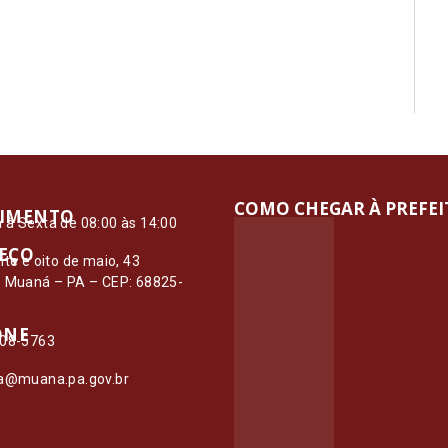
COMO CHEGAR À PREFE
IMENTO
à Sexta de 08:00 às 14:00
EÇO
nte e oito de maio, 43
– Muaná – PA – CEP: 68825-
ONE
108-5763
ia@muana.pa.gov.br