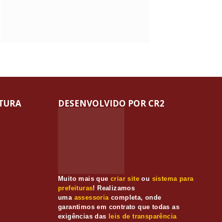
ITURA
DESENVOLVIDO POR CR2
Muito mais que
criar site
ou
sistema para
prefeituras
! Realizamos
uma
assessoria
completa, onde
garantimos em contrato que todas as
exigências das
leis de transparência