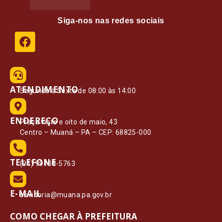
Siga-nos nas redes sociais
ATENDIMENTO
Segunda à Sexta de 08:00 às 14:00
ENDEREÇO
Praça vinte e oito de maio, 43
Centro – Muaná – PA – CEP: 68825-000
TELEFONE
(91) 99108-5763
E-MAIL
ouvidoria@muana.pa.gov.br
COMO CHEGAR À PREFEITURA