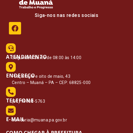
Siga-nos nas redes sociais
ATENDIMENTO
Segunda à Sexta de 08:00 às 14:00
ENDEREÇO
Praça vinte e oito de maio, 43
Centro – Muaná – PA – CEP: 68825-000
TELEFONE
(91) 99108-5763
E-MAIL
ouvidoria@muana.pa.gov.br
COMO CHEGAR À PREFEITURA