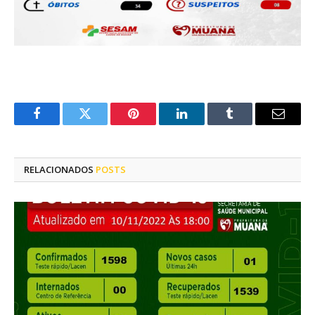
Facebook
Twitter
Pinterest
LinkedIn
Tumblr
E-
mail
RELACIONADOS
POSTS