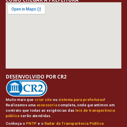
DESENVOLVIDO POR CR2
Muito mais que
criar site
ou
sistema para prefeituras
!
Realizamos uma
assessoria
completa, onde garantimos em
contrato que todas as exigências das
leis de transparência
pública
serão atendidas.
Conheça o
PNTP
e o
Radar da Transparência Pública