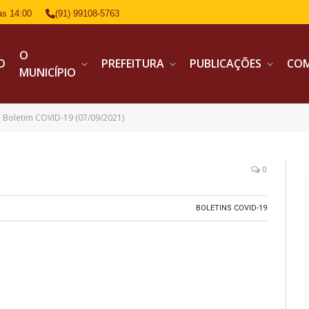
às 14:00
(91) 99108-5763
O
IO
PREFEITURA
PUBLICAÇÕES
CO
MUNICÍPIO
Boletim COVID-19 (07/09/2021)
0
BOLETINS COVID-19