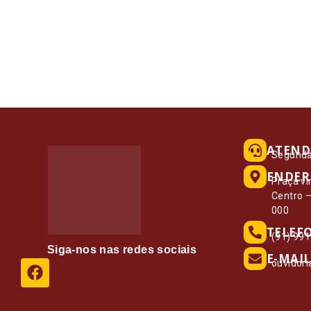
ATEND
Segunda 
ENDER
Praça vi
Centro 
000
TELEF
(91) 99
Siga-nos nas redes sociais
E-MAIL
ouvidor