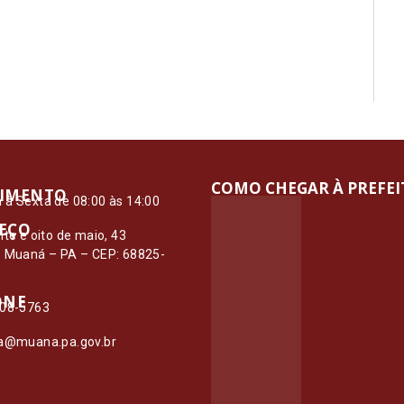
COMO CHEGAR À PREFE
IMENTO
à Sexta de 08:00 às 14:00
EÇO
nte e oito de maio, 43
– Muaná – PA – CEP: 68825-
ONE
108-5763
ia@muana.pa.gov.br