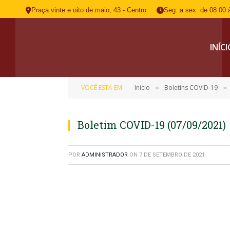
Praça vinte e oito de maio, 43 - Centro
Seg. a sex. de 08:00 
INÍC
VOCÊ ESTÁ EM:
Inicio
Boletins COVID-19
»
»
Boletim COVID-19 (07/09/2021)
POR
ADMINISTRADOR
ON
7 DE SETEMBRO DE 2021