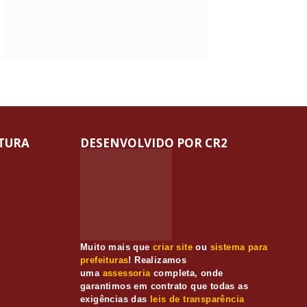
ITURA
DESENVOLVIDO POR CR2
Muito mais que
criar site
ou
sistema para
prefeituras
! Realizamos
uma
assessoria
completa, onde
garantimos em contrato que todas as
exigências das
leis de transparência