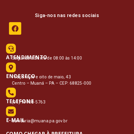
Siga-nos nas redes sociais
ATENDIMENTO
Segunda à Sexta de 08:00 às 14:00
ENDEREÇO
Praça vinte e oito de maio, 43
Centro – Muaná – PA – CEP: 68825-000
TELEFONE
(91) 99108-5763
E-MAIL
ouvidoria@muana.pa.gov.br
COMO CHEGAR À PREFEITURA