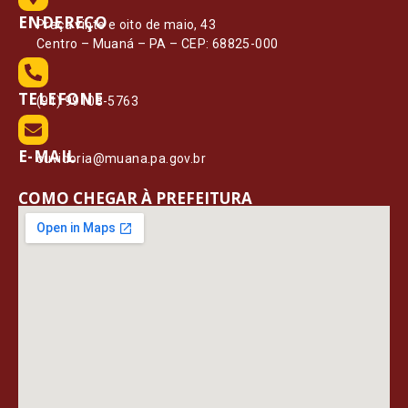
ENDEREÇO
Praça vinte e oito de maio, 43
Centro – Muaná – PA – CEP: 68825-000
TELEFONE
(91) 99108-5763
E-MAIL
ouvidoria@muana.pa.gov.br
COMO CHEGAR À PREFEITURA