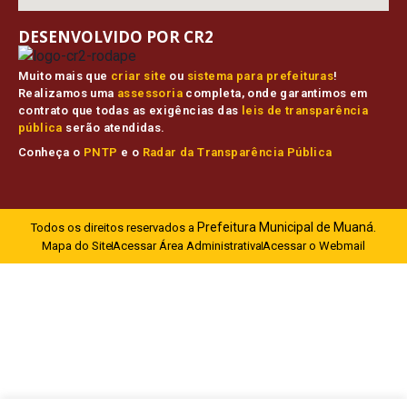
DESENVOLVIDO POR CR2
Muito mais que
criar site
ou
sistema para prefeituras
!
Realizamos uma
assessoria
completa, onde garantimos em
contrato que todas as exigências das
leis de transparência
pública
serão atendidas.
Conheça o
PNTP
e o
Radar da Transparência Pública
Prefeitura Municipal de Muaná.
Todos os direitos reservados a
Mapa do Site
Acessar Área Administrativa
Acessar o Webmail