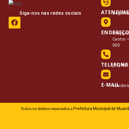
ATENDIM
Siga-nos nas redes sociais
Segunda 
ENDEREÇ
Praça vi
Centro 
000
TELEFONE
(91) 99
E-MAIL
ouvidor
Prefeitura Municipal de Muaná
Todos os direitos reservados a