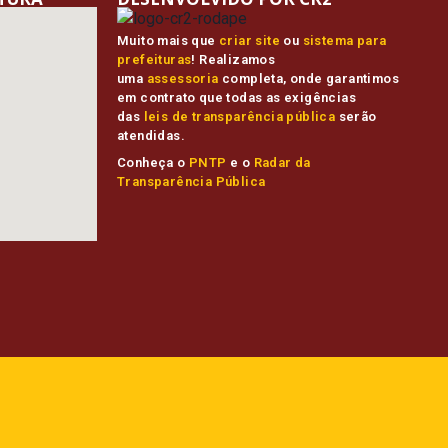
Muito mais que
criar site
ou
sistema para
prefeituras
! Realizamos
uma
assessoria
completa, onde garantimos
em contrato que todas as exigências
das
leis de transparência pública
serão
atendidas.
Conheça o
PNTP
e o
Radar da
Transparência Pública