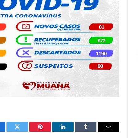
cebook
Twitter
Pinterest
LinkedIn
Tumblr
E-