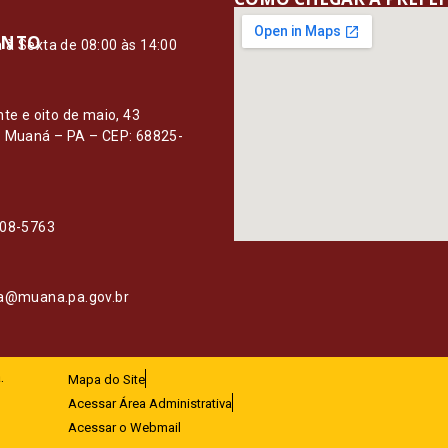
ENTO
à Sexta de 08:00 às 14:00
O
nte e oito de maio, 43
– Muaná – PA – CEP: 68825-
108-5763
ia@muana.pa.gov.br
.
Mapa do Site
Acessar Área Administrativa
Acessar o Webmail