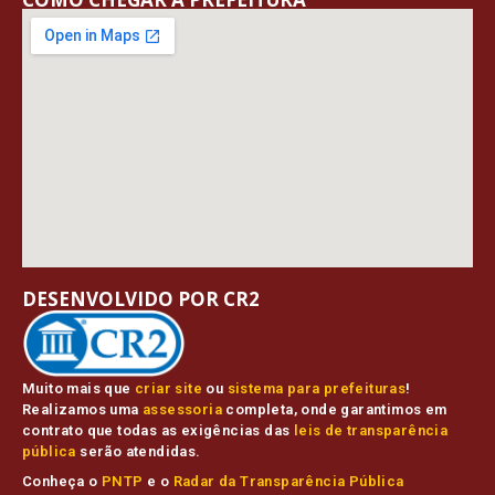
DESENVOLVIDO POR CR2
Muito mais que
criar site
ou
sistema para prefeituras
!
Realizamos uma
assessoria
completa, onde garantimos em
contrato que todas as exigências das
leis de transparência
pública
serão atendidas.
Conheça o
PNTP
e o
Radar da Transparência Pública