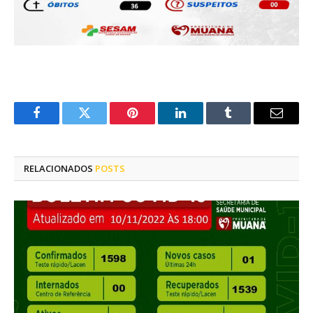
Facebook
Twitter
Pinterest
LinkedIn
Tumblr
E-
mail
RELACIONADOS
POSTS