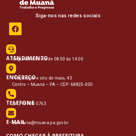
Siga-nos nas redes sociais
ATENDIMENTO
Segunda à Sexta de 08:00 às 14:00
ENDEREÇO
Praça vinte e oito de maio, 43
Centro – Muaná – PA – CEP: 68825-000
TELEFONE
(91) 99108-5763
E-MAIL
ouvidoria@muana.pa.gov.br
COMO CHEGAR À PREFEITURA