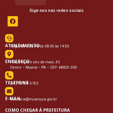
Siga-nos nas redes sociais
ATENDIMENTO
Segunda à Sexta de 08:00 às 14:00
ENDEREÇO
Praça vinte e oito de maio, 43
Centro – Muaná – PA – CEP: 68825-000
TELEFONE
(91) 99108-5763
E-MAIL
ouvidoria@muana.pa.gov.br
COMO CHEGAR À PREFEITURA