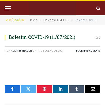
VOCÊ ESTÁ EM:
Inicio
Boletins COVID-19
Boletim COVID-19 (11/07/2021)
»
»
Boletim COVID-19 (11/07/2021)
0
POR
ADMINISTRADOR
ON
11 DE JULHO DE 2021
BOLETINS COVID-19
Facebook
Twitter
Pinterest
LinkedIn
Tumblr
E-
mail