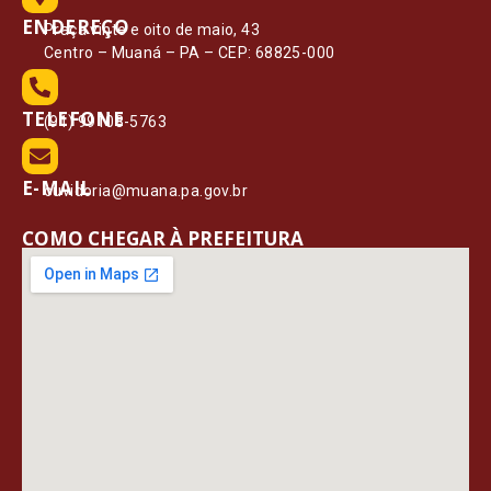
ENDEREÇO
Praça vinte e oito de maio, 43
Centro – Muaná – PA – CEP: 68825-000
TELEFONE
(91) 99108-5763
E-MAIL
ouvidoria@muana.pa.gov.br
COMO CHEGAR À PREFEITURA