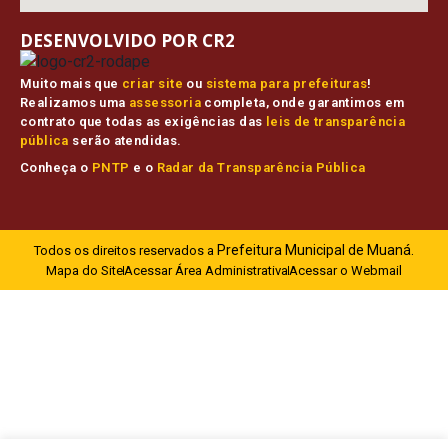
DESENVOLVIDO POR CR2
Muito mais que
criar site
ou
sistema para prefeituras
!
Realizamos uma
assessoria
completa, onde garantimos em
contrato que todas as exigências das
leis de transparência
pública
serão atendidas.
Conheça o
PNTP
e o
Radar da Transparência Pública
Prefeitura Municipal de Muaná.
Todos os direitos reservados a
Mapa do Site
Acessar Área Administrativa
Acessar o Webmail