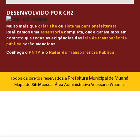
DESENVOLVIDO POR CR2
Muito mais que
criar site
ou
sistema para prefeituras
!
Realizamos uma
assessoria
completa, onde garantimos em
contrato que todas as exigências das
leis de transparência
pública
serão atendidas.
Conheça o
PNTP
e o
Radar da Transparência Pública
Prefeitura Municipal de Muaná.
Todos os direitos reservados a
Mapa do Site
Acessar Área Administrativa
Acessar o Webmail