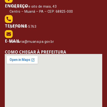
ENDEREÇO
Praça vinte e oito de maio, 43
Centro – Muaná – PA – CEP: 68825-000
TELEFONE
(91) 99108-5763
E-MAIL
ouvidoria@muana.pa.gov.br
COMO CHEGAR À PREFEITURA